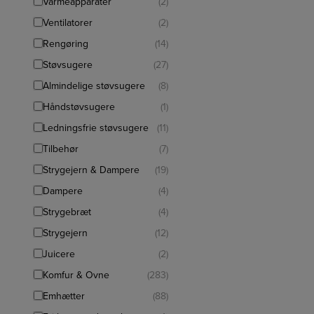
Varmeapparater
(2)
Ventilatorer
(2)
Rengøring
(14)
Støvsugere
(27)
Almindelige støvsugere
(8)
Håndstøvsugere
(1)
Ledningsfrie støvsugere
(11)
Tilbehør
(7)
Strygejern & Dampere
(19)
Dampere
(4)
Strygebræt
(4)
Strygejern
(12)
Juicere
(2)
Komfur & Ovne
(283)
Emhætter
(88)