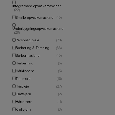
Integrerbare opvaskemaskiner
(22)
Smalle opvaskemaskiner
(10)
Underbygningsopvaskemaskiner
(29)
Personlig pleje
(78)
Barbering & Trimning
(33)
Barbermaskiner
(10)
Hårfjerning
(5)
Hårklippere
(5)
Trimmere
(16)
Hårpleje
(27)
Glattejern
(2)
Hårtørrere
(11)
Krøllejern
(3)