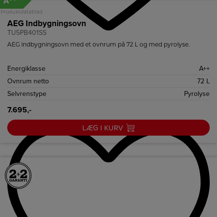
A
Produktdatablad
AEG Indbygningsovn
TU5PB401SS
AEG indbygningsovn med et ovnrum på 72 L og med pyrolyse.
Energiklasse
A++
Ovnrum netto
72 L
Selvrenstype
Pyrolyse
7.695,-
LÆG I KURV