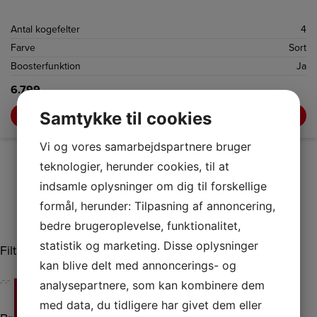
Antal kogefelter
4
Farve
Sort
Boosterfunktion
Ja
6.799,-
Samtykke til cookies
LÆG I KURV
Vi og vores samarbejdspartnere bruger
teknologier, herunder cookies, til at
indsamle oplysninger om dig til forskellige
formål, herunder: Tilpasning af annoncering,
bedre brugeroplevelse, funktionalitet,
statistik og marketing. Disse oplysninger
Filtrer efter pris
kan blive delt med annoncerings- og
,-
,-
analysepartnere, som kan kombinere dem
med data, du tidligere har givet dem eller