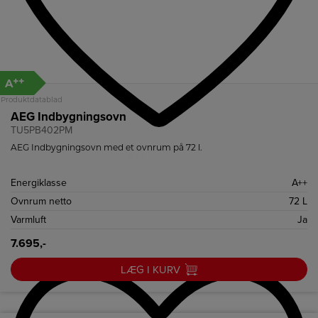
++
A
Produktdatablad
AEG Indbygningsovn
TU5PB402PM
AEG Indbygningsovn med et ovnrum på 72 l.
Energiklasse
A++
Ovnrum netto
72 L
Varmluft
Ja
7.695,-
LÆG I KURV