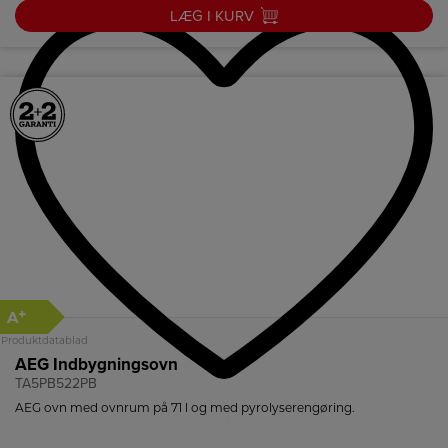
LÆG I KURV
+
A
Produktdatablad
AEG Indbygningsovn
TA5PB522PB
AEG ovn med ovnrum på 71 l og med pyrolyserengøring.