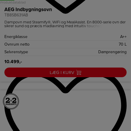
Produktdatablad
AEG Indbygningsovn
TB8SB631AB
Dampovn med Steamify®, WiFi og MealAssist. En 8000-serie ovn der
sikrer sund og præcis madlavning med intuitiv touchstyring og
damprengøring.
Energiklasse
A++
Ovnrum netto
70 L
Selvrenstype
Damprengøring
10.499,-
LÆG I KURV