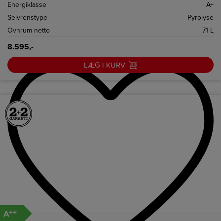
Energiklasse
A+
Selvrenstype
Pyrolyse
Ovnrum netto
71 L
8.595,-
LÆG I KURV
++
A