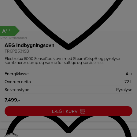
++
A
Produktdatablad
AEG Indbygningsovn
TR6PB531SB
Electrolux 6000 SenseCook ovn med SteamCrisp® og pyrolyse
kombinerer damp og varme for saftige og sprøde resultater
Energiklasse
A++
Ovnrum netto
72 L
Selvrenstype
Pyrolyse
7.499,-
LÆG I KURV