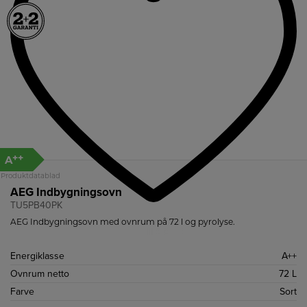
++
A
Produktdatablad
AEG Indbygningsovn
TU5PB40PK
AEG Indbygningsovn med ovnrum på 72 l og pyrolyse.
Energiklasse
A++
Ovnrum netto
72 L
Farve
Sort