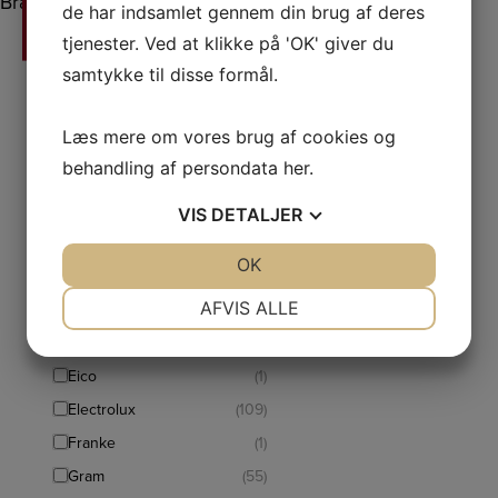
Brand
de har indsamlet gennem din brug af deres
tjenester. Ved at klikke på 'OK' giver du
AEG
(68)
samtykke til disse formål.
Asko
(14)
BaByliss Men
(3)
Læs mere om vores brug af cookies og
BaByliss Paris
(3)
behandling af persondata
her
.
Beurer
(17)
BFC
(3)
VIS
DETALJER
Bosch
(95)
JA
NEJ
OK
JA
NEJ
Braun
(19)
NØDVENDIGE
PRÆFERENCER
AFVIS ALLE
Canvac
(10)
Cylinda
JA
NEJ
(42)
JA
NEJ
Eico
(1)
MARKETING
STATISTIK
Electrolux
(109)
Franke
(1)
Gram
(55)