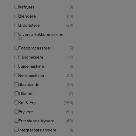
Airfryers
(8)
Blendere
(13)
Brødristere
(29)
Diverse køkkenmaskiner
(34)
Foodprocessorer
(5)
Håndmiksere
(17)
Juicemaskine
(1)
Røremaskiner
(12)
Stavblender
(10)
Tilbehør
(7)
Køl & Frys
(256)
Frysere
(54)
Fritstående frysere
(40)
Integrerbare frysere
(9)