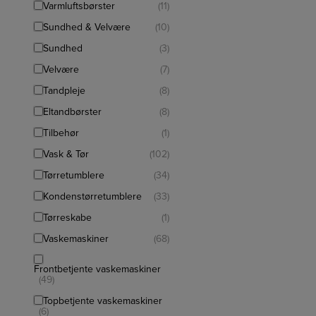
Varmluftsbørster
(11)
Sundhed & Velvære
(10)
Sundhed
(3)
Velvære
(7)
Tandpleje
(8)
Eltandbørster
(8)
Tilbehør
(1)
Vask & Tør
(102)
Tørretumblere
(34)
Kondenstørretumblere
(33)
Tørreskabe
(1)
Vaskemaskiner
(68)
Frontbetjente vaskemaskiner
(49)
Topbetjente vaskemaskiner
(6)