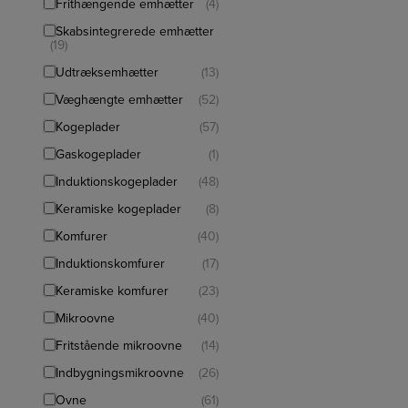
Frithængende emhætter
(4)
Skabsintegrerede emhætter
(19)
Udtræksemhætter
(13)
Væghængte emhætter
(52)
Kogeplader
(57)
Gaskogeplader
(1)
Induktionskogeplader
(48)
Keramiske kogeplader
(8)
Komfurer
(40)
Induktionskomfurer
(17)
Keramiske komfurer
(23)
Mikroovne
(40)
Fritstående mikroovne
(14)
Indbygningsmikroovne
(26)
Ovne
(61)