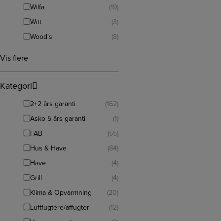
Wilfa
(19)
Witt
(3)
Wood's
(8)
Vis flere
Kategori
2+2 års garanti
(162)
Asko 5 års garanti
(1)
FAB
(55)
Hus & Have
(84)
Have
(4)
Grill
(4)
Klima & Opvarmning
(20)
Luftfugtere/affugter
(12)