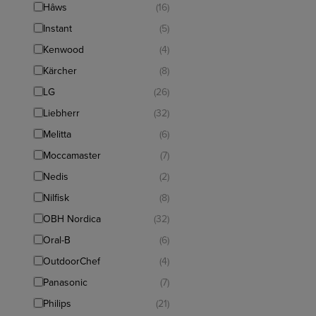
Hâws
(16)
Instant
(5)
Kenwood
(4)
Kärcher
(8)
LG
(26)
Liebherr
(32)
Melitta
(6)
Moccamaster
(7)
Nedis
(2)
Nilfisk
(8)
OBH Nordica
(32)
Oral-B
(6)
OutdoorChef
(4)
Panasonic
(7)
Philips
(21)