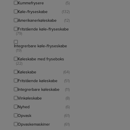
Kummefrysere
(5)
Køle-/fryseskabe
(132)
Amerikanerkøleskabe
(12)
Fritstående køle-/fryseskabe
(79)
Integrerbare køle-/fryseskabe
(19)
Køleskabe med fryseboks
(22)
Køleskabe
(64)
Fritstående køleskabe
(51)
Integrerbare køleskabe
(11)
Vinkøleskabe
(8)
Nyhed
(6)
Opvask
(61)
Opvaskemaskiner
(61)