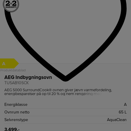
A
Produktdatablad
AEG Indbygningsovn
TU5AB10SCK
AEG 5000 SurroundCook® ovnen giver jævn varmefordeling,
energibesparelser på op til 20 % og nem rengøring med Aqua
Cleaning – perfekt til moderne hjem.
Energiklasse
A
Ovnrum netto
65 L
Selvrenstype
AquaClean
3.499,-