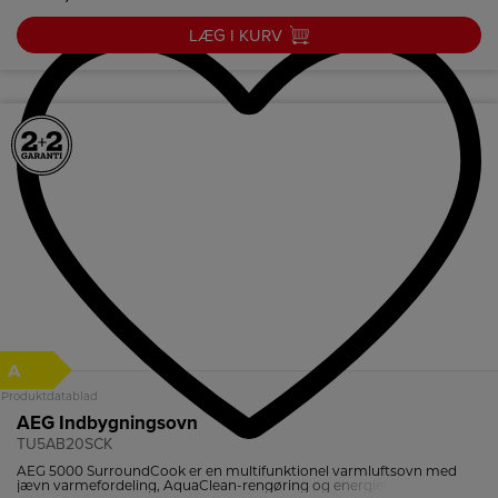
LÆG I KURV
A
Produktdatablad
AEG Indbygningsovn
TU5AB20SCK
AEG 5000 SurroundCook er en multifunktionel varmluftsovn med
jævn varmefordeling, AquaClean-rengøring og energieffektiv drift –