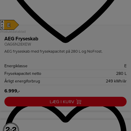
A
E
↑
G
Produktdatablad
AEG Fryseskab
OAG6N28XEW
AEG fryseskab med frysekapacitet på 280 L og NoFrost.
Energiklasse
E
Frysekapacitet netto
280 L
Årligt energiforbrug
249 kWh/år
6.999,-
LÆG I KURV