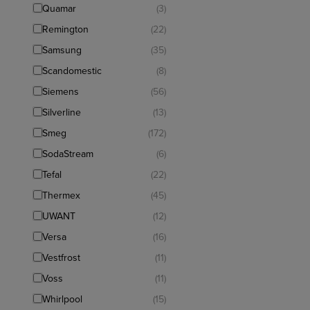
Quamar
(3)
Remington
(22)
Samsung
(35)
Scandomestic
(8)
Siemens
(56)
Silverline
(13)
Smeg
(172)
SodaStream
(6)
Tefal
(22)
Thermex
(45)
UWANT
(12)
Versa
(16)
Vestfrost
(11)
Voss
(11)
Whirlpool
(15)