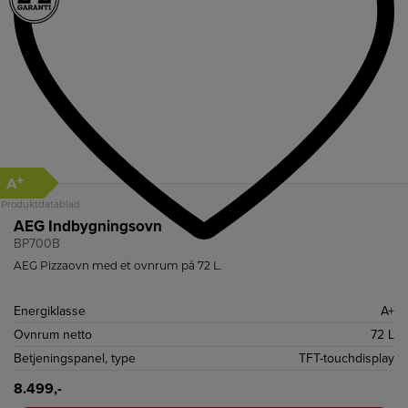
+
A
Produktdatablad
AEG Indbygningsovn
BP700B
AEG Pizzaovn med et ovnrum på 72 L.
Energiklasse
A+
Ovnrum netto
72 L
Betjeningspanel, type
TFT-touchdisplay
8.499,-