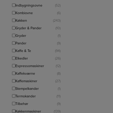
Indbygningsovne
(52)
Kombiovne
(6)
Køkken
(243)
Gryder & Pander
(10)
Gryder
(1)
Pander
(9)
Kaffe & Te
(94)
Elkedler
(26)
Espressomaskiner
(12)
Kaffekværne
(8)
Kaffemaskiner
(27)
Stempelkander
(1)
Termokander
(11)
Tilbehør
(9)
Køkkenmaskiner
(139)