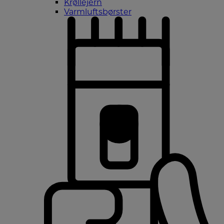
Krøllejern
Varmluftsbørster