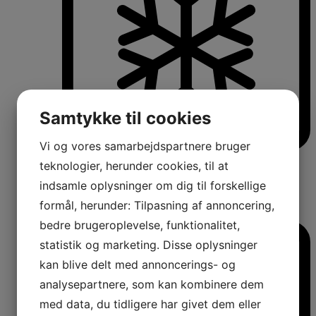
Samtykke til cookies
Vi og vores samarbejdspartnere bruger
Køle-/fryseskabe
teknologier, herunder cookies, til at
Fritstående køle-/fryseskabe
indsamle oplysninger om dig til forskellige
Integrerbare køle-/fryseskabe
Køleskabe med fryseboks
formål, herunder: Tilpasning af annoncering,
Amerikanerkøleskabe
bedre brugeroplevelse, funktionalitet,
statistik og marketing. Disse oplysninger
kan blive delt med annoncerings- og
analysepartnere, som kan kombinere dem
med data, du tidligere har givet dem eller