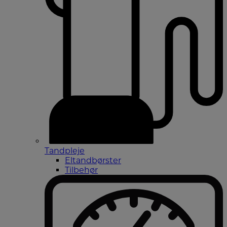
Tandpleje
Eltandbørster
Tilbehør