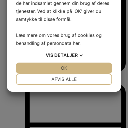
de har indsamlet gennem din brug af deres
tjenester. Ved at klikke på 'OK' giver du
samtykke til disse formål.
Læs mere om vores brug af cookies og
behandling af persondata
her
.
VIS
DETALJER
JA
NEJ
OK
JA
NEJ
Vinkøleskabe
NØDVENDIGE
PRÆFERENCER
AFVIS ALLE
Vinkøleskabe
JA
NEJ
JA
NEJ
MARKETING
STATISTIK