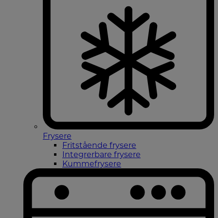
Frysere
Fritstående frysere
Integrerbare frysere
Kummefrysere