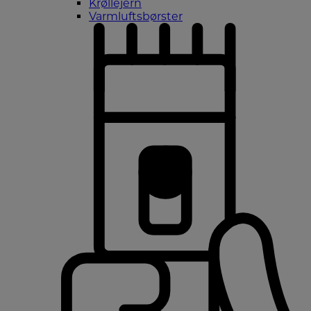
Krøllejern
Varmluftsbørster