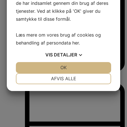
de har indsamlet gennem din brug af deres
tjenester. Ved at klikke på 'OK' giver du
samtykke til disse formål.
Læs mere om vores brug af cookies og
behandling af persondata
her
.
VIS
DETALJER
JA
NEJ
OK
JA
NEJ
Vinkøleskabe
NØDVENDIGE
PRÆFERENCER
AFVIS ALLE
Vinkøleskabe
JA
NEJ
JA
NEJ
MARKETING
STATISTIK