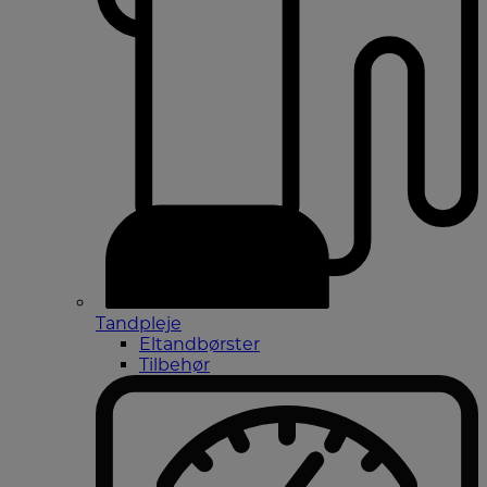
Tandpleje
Eltandbørster
Tilbehør