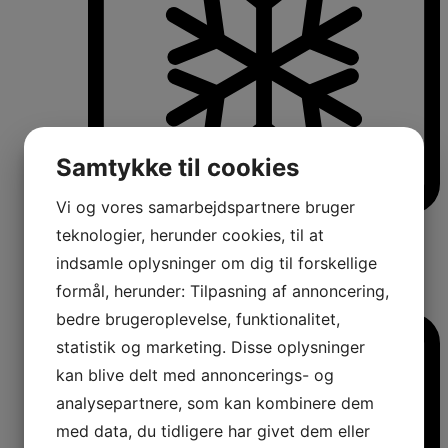
Samtykke til cookies
Vi og vores samarbejdspartnere bruger
Køle-/fryseskabe
teknologier, herunder cookies, til at
Fritstående køle-/fryseskabe
indsamle oplysninger om dig til forskellige
Integrerbare køle-/fryseskabe
Køleskabe med fryseboks
formål, herunder: Tilpasning af annoncering,
Amerikanerkøleskabe
bedre brugeroplevelse, funktionalitet,
statistik og marketing. Disse oplysninger
kan blive delt med annoncerings- og
analysepartnere, som kan kombinere dem
med data, du tidligere har givet dem eller