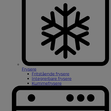
Frysere
Fritstående frysere
Integrerbare frysere
Kummefrysere